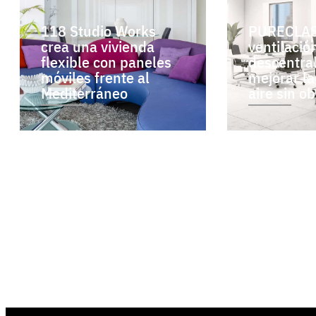
118 Studio Works
PURECLAS
crea una vivienda
ventilació
flexible con paneles
descentra
móviles frente al
mejorar la
Mediterráneo
aire sin o