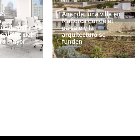
S:
Ananda: una villa en
n
Mallorca donde el
lizada para
paisaje y la
 calidad del
arquitectura se
bra mayor
funden