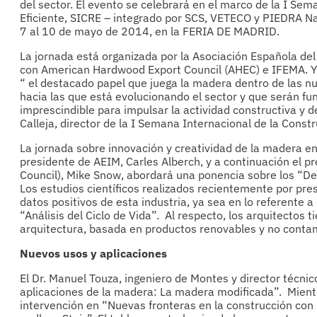
del sector. El evento se celebrará en el marco de la I Sem
Eficiente, SICRE – integrado por SCS, VETECO y PIEDRA Nat
7 al 10 de mayo de 2014, en la FERIA DE MADRID.
La jornada está organizada por la Asociación Española del
con American Hardwood Export Council (AHEC) e IFEMA. Y 
“ el destacado papel que juega la madera dentro de las nu
hacia las que está evolucionando el sector y que serán f
imprescindible para impulsar la actividad constructiva y de
Calleja, director de la I Semana Internacional de la Constr
La jornada sobre innovación y creatividad de la madera en
presidente de AEIM, Carles Alberch, y a continuación el 
Council), Mike Snow, abordará una ponencia sobre los “Des
Los estudios científicos realizados recientemente por pres
datos positivos de esta industria, ya sea en lo referente
“Análisis del Ciclo de Vida”. Al respecto, los arquitectos t
arquitectura, basada en productos renovables y no cont
Nuevos usos y aplicaciones
El Dr. Manuel Touza, ingeniero de Montes y director técni
aplicaciones de la madera: La madera modificada”. Mient
intervención en “Nuevas fronteras en la construcción con