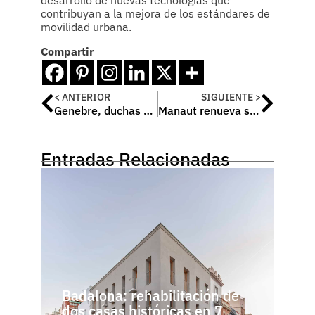
desarrollo de nuevas tecnologías que
contribuyan a la mejora de los estándares de
movilidad urbana.
Compartir
< ANTERIOR
SIGUIENTE >
Genebre, duchas con mucho estilo
Manaut renueva sus calderas de condensación Myto Condens INOX
Entradas Relacionadas
Badalona: rehabilitación de
dos casas históricas en 7