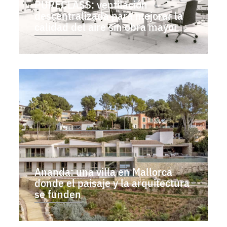
PURECLASS: ventilación
descentralizada para mejorar la
calidad del aire sin obra mayor
Ananda: una villa en Mallorca
donde el paisaje y la arquitectura
se funden