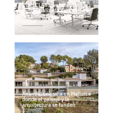
PURECLASS: ventilación
descentralizada para mejorar
la calidad del aire sin obra
mayor
Ananda: una villa en Mallorca
donde el paisaje y la
arquitectura se funden