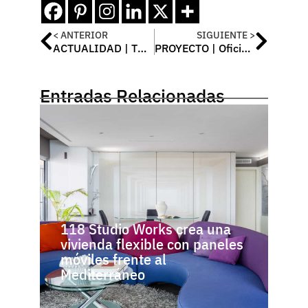
< ANTERIOR
SIGUIENTE >
ACTUALIDAD | TM Tower Benidorm
PROYECTO | Oficinas HIIT Barcelona
Entradas Relacionadas
118 Studio Works crea una
vivienda flexible con paneles
móviles frente al
Mediterráneo